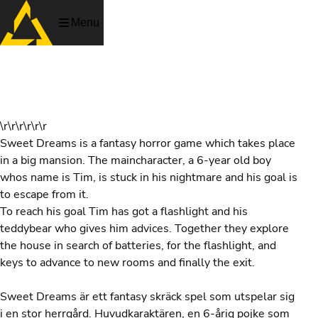
Menu
Sweet Dreams
\r\r\r\r\r\r
Sweet Dreams is a fantasy horror game which takes place
in a big mansion. The maincharacter, a 6-year old boy
whos name is Tim, is stuck in his nightmare and his goal is
to escape from it.
To reach his goal Tim has got a flashlight and his
teddybear who gives him advices. Together they explore
the house in search of batteries, for the flashlight, and
keys to advance to new rooms and finally the exit.
Sweet Dreams är ett fantasy skräck spel som utspelar sig
i en stor herrgård. Huvudkaraktären, en 6-årig pojke som