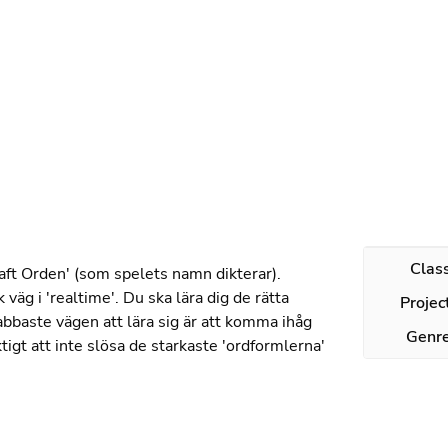
r
Clas
Kraft Orden' (som spelets namn dikterar).
väg i 'realtime'. Du ska lära dig de rätta
Projec
abbaste vägen att lära sig är att komma ihåg
Genr
ktigt att inte slösa de starkaste 'ordformlerna'