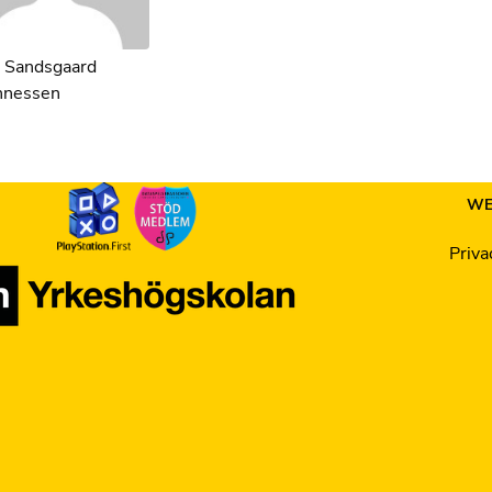
n Sandsgaard
nnessen
WE
Priva