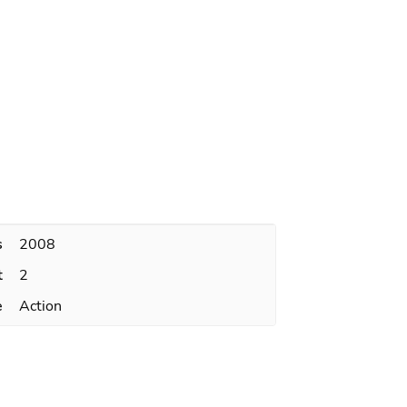
s
2008
t
2
e
Action