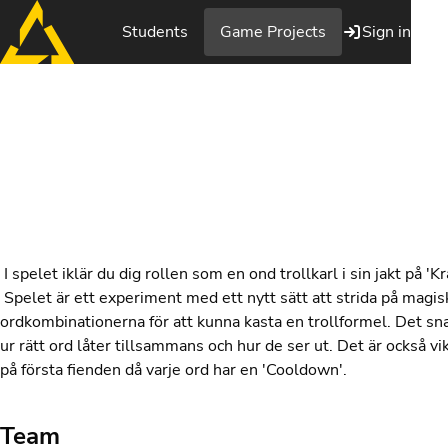
Students
Game Projects
Sign in
Words of Powe
I spelet iklär du dig rollen som en ond trollkarl i sin jakt på '
Spelet är ett experiment med ett nytt sätt att strida på magisk 
ordkombinationerna för att kunna kasta en trollformel. Det sn
ur rätt ord låter tillsammans och hur de ser ut. Det är också vi
på första fienden då varje ord har en 'Cooldown'.
Team