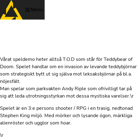
Menu
Teddy Bears of Doom
Vårat speldemo heter alltså T.O.D som står för Teddybear of
Doom. Spelet handlar om en invasion av levande teddybjörnar
som strategiskt bytt ut sig själva mot leksaksbjörnar på bl.a.
nöjesfält.
Man spelar som parkvakten Andy Riple som ofrivilligt tar på
sig att leda utrotningsstyrkan mot dessa mystiska varelser.\r
Spelet är en 3:e persons shooter / RPG i en trasig, nedtonad
Stephen King miljö. Med mörker och lysande ögon, märkliga
alienröster och ugglor som hoar.
\r