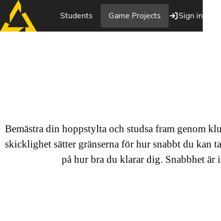
Students
Game Projects
Sign in
Jump!
Bemästra din hoppstylta och studsa fram genom klu
skicklighet sätter gränserna för hur snabbt du kan 
på hur bra du klarar dig. Snabbhet är 