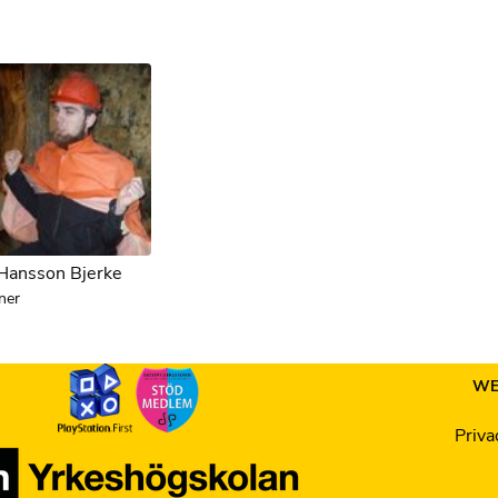
 Hansson Bjerke
ner
WE
Priva