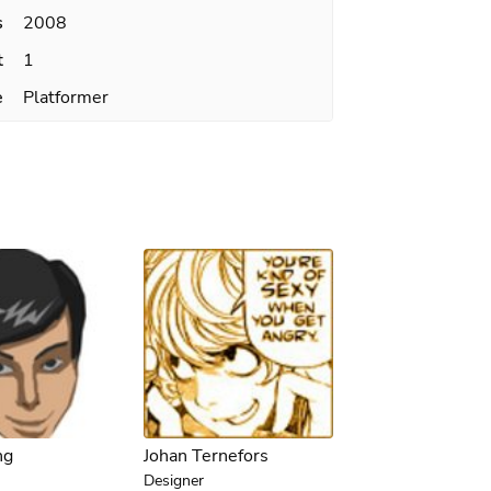
s
2008
t
1
e
Platformer
ng
Johan Ternefors
Designer