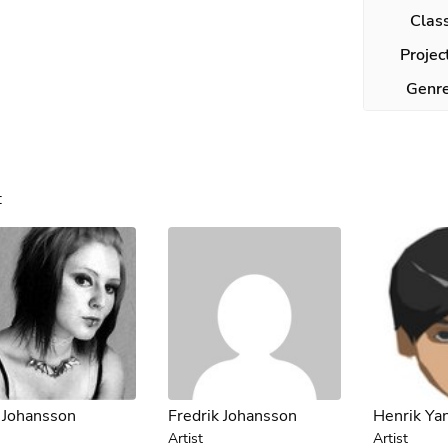
Clas
Projec
Genr
:
a Johansson
Fredrik Johansson
Henrik Ya
Artist
Artist