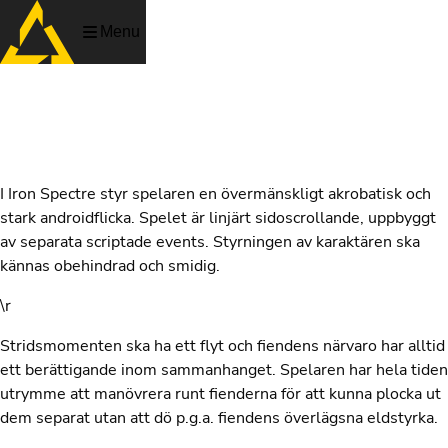
Menu
Iron Spectre
I Iron Spectre styr spelaren en övermänskligt akrobatisk och
stark androidflicka. Spelet är linjärt sidoscrollande, uppbyggt
av separata scriptade events. Styrningen av karaktären ska
kännas obehindrad och smidig.
\r
Stridsmomenten ska ha ett flyt och fiendens närvaro har alltid
ett berättigande inom sammanhanget. Spelaren har hela tiden
utrymme att manövrera runt fienderna för att kunna plocka ut
dem separat utan att dö p.g.a. fiendens överlägsna eldstyrka.